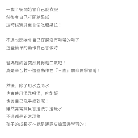
一歲半後開始會自己脫衣服
然後會自己打開糖果紙
這時候寶貝更會偷吃糖果拉！
不過也開始會自己穿脫沒有鞋帶的鞋子
這些簡單的動作自己會做時
爸媽應該會突然覺得鬆口氣吧！
真是辛苦拉～這些動作在『三歲』前都要學會唷！
然後，除了用水壺喝水
也會使用湯匙喝湯，吃飽飯
也會自己洗手擦乾呢！
雖然常常寶貝會邊洗手邊玩水
不過都是正常現象
孩子的成長呀～總是邊調皮搗蛋邊學習的！