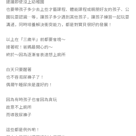
建議即使沒上幼稚園
也要帶孩子多少去上些才藝課程、體能課程
或親朋好友的孩子、公
園玩耍認識…等，讓孩子多少遇到其他孩子，
讓孩子練習一起玩耍
溝通，同時培養解決衝突能力，都是對寶貝很好的發展！
以上在『三歲半』前都要會唷～
接著呢！爸媽最開心的～
終於～因為逐漸會表達想上廁所
白天只要醒著
也不容易尿褲子了！
偶爾午睡尿床是還好的！
因為有時孩子也會因為貪玩
故意不上廁所
而導致尿褲子
這些都是例外喲！