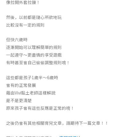
像拉開外套拉鍊！
然後，以前都是隨心所欲地玩
比較沒有一定的規則
但快六歲時
逐漸開始可以理解簡單的規則
一起遵守～
更盡情的享受遊戲
有時甚至會自己偷偷調整規則唷！
這些都是孩子1歲半～6歲時
會有的正常發展
藉由Vivi黏土老師這樣解說
是不是更清楚
原來孩子會有這些反應是正常的唷！
之後仍會有其他相關育兒文章，請期待下一篇文章！！