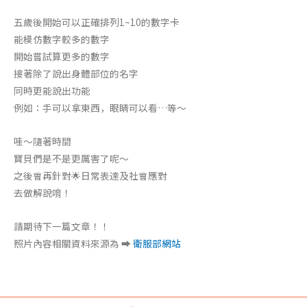
五歲後開始可以正確排列1~10的數字卡
能模仿數字較多的數字
開始嘗試算更多的數字
接著除了說出身體部位的名字
同時更能說出功能
例如：手可以拿東西，眼睛可以看…等～
哇～隨著時間
寶貝們是不是更厲害了呢～
之後會再針對🌟日常表達及社會應對
去做解說唷！
請期待下一篇文章！！
照片內容相關資料來源為 ➡
衛服部網站