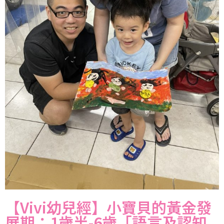
【Vivi幼兒經】小寶貝的黃金發
展期：1歲半-6歲「語言及認知