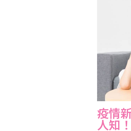
疫情
人知