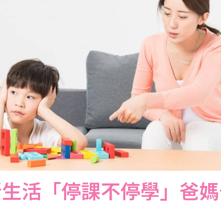
新生活「停課不停學」爸媽
！