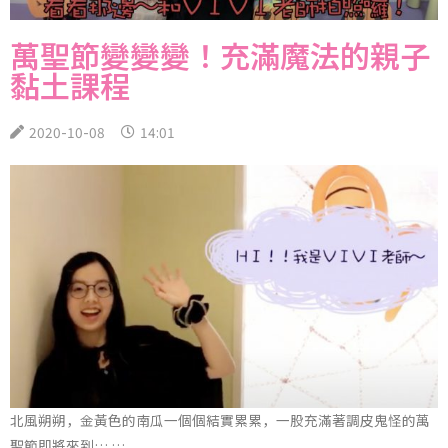
萬聖節變變變！充滿魔法的親子
黏土課程
2020-10-08
14:01
北風朔朔，金黃色的南瓜一個個結實累累，一股充滿著調皮鬼怪的萬
聖節即將來到… …