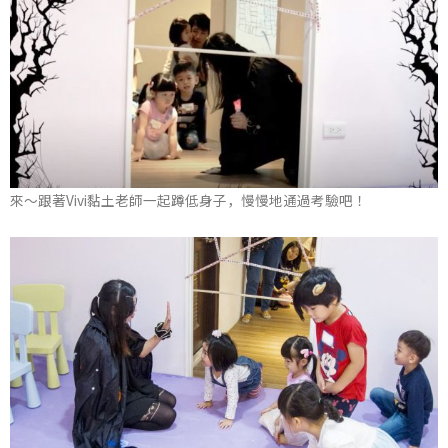
來～跟著Vivi黏土老師一起蹲低身子，慢慢地通過考驗吧！