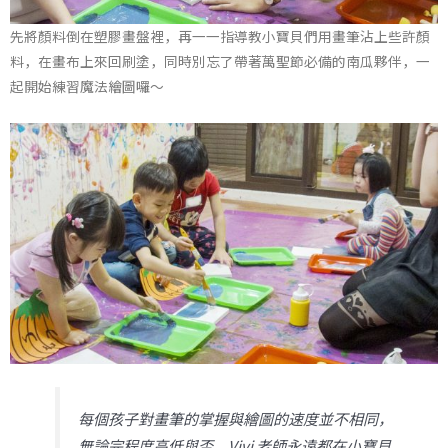
先將顏料倒在塑膠畫盤裡，再一一指導教小寶貝們用畫筆沾上些許顏
料，在畫布上來回刷塗，同時別忘了帶著萬聖節必備的南瓜夥伴，一
起開始練習魔法繪圖囉～
每個孩子對畫筆的掌握與繪圖的速度並不相同，
無論完程度高低與否，Vivi 老師永遠都在小寶貝