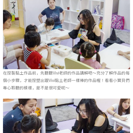
在捏製黏土作品前，先聽聽Vivi老師的作品講解吧～充分了解作品的每
個小步驟，才能捏塑出跟Vivi黏土老師一樣棒的作品喔！看看小寶貝們
專心聆聽的模樣，是不是很可愛呢～