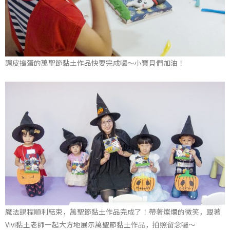
調皮搗蛋的萬聖節黏土作品快要完成囉～小寶貝們加油！
魔法課程順利結束，萬聖節黏土作品完成了！帶著燦爛的微笑，跟著
Vivi黏土老師一起大方地展示萬聖節黏土作品，拍照留念囉～