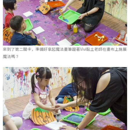
來到了第二關卡，準備好拿起魔法畫筆跟著Vivi黏土老師在畫布上施展
魔法嗎？