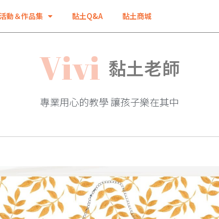
活動＆作品集
黏土Q&A
黏土商城
V
i
v
i
黏土老師
專業用心的教學 讓孩子樂在其中