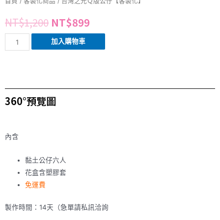
首頁
/
客製化商品
/ 台灣之光Ｑ版公仔【客製化】
NT$
1,200
NT$
899
加入購物車
360°預覽圖
內含
黏土公仔六人
花盒含塑膠套
免運費
製作時間：14天（急單請私訊洽詢