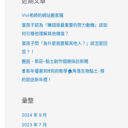
近期文章
Vivi老師的網站搬家囉
當孩子認為『賺錢是最重要的努力動機』該如
何引導他理解其他價值？
當孩子問「為什麼我要幫其他人？」該怎麼回
答？！
邂逅．新莊–黏土創作個展採訪新聞
🧧新年優惠到❗️❗️到府教學🏠角落生物黏土-預
約就送新年禮！
彙整
2024 年 9 月
2023 年 7 月