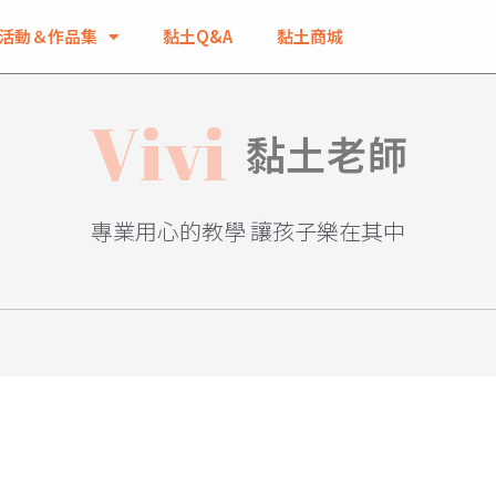
活動＆作品集
黏土Q&A
黏土商城
V
i
v
i
黏土老師
專業用心的教學 讓孩子樂在其中