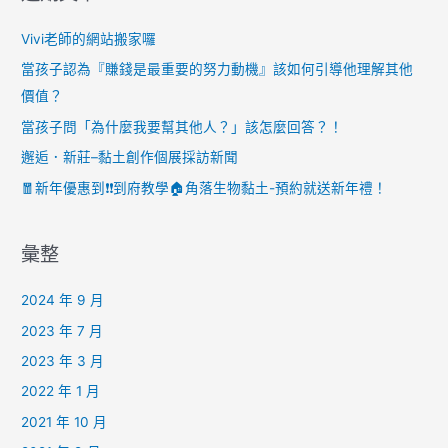
Vivi老師的網站搬家囉
當孩子認為『賺錢是最重要的努力動機』該如何引導他理解其他
價值？
當孩子問「為什麼我要幫其他人？」該怎麼回答？！
邂逅．新莊–黏土創作個展採訪新聞
🧧新年優惠到❗️❗️到府教學🏠角落生物黏土-預約就送新年禮！
彙整
2024 年 9 月
2023 年 7 月
2023 年 3 月
2022 年 1 月
2021 年 10 月