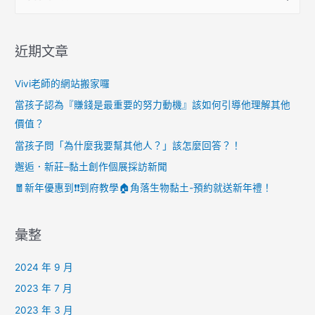
近期文章
Vivi老師的網站搬家囉
當孩子認為『賺錢是最重要的努力動機』該如何引導他理解其他
價值？
當孩子問「為什麼我要幫其他人？」該怎麼回答？！
邂逅．新莊–黏土創作個展採訪新聞
🧧新年優惠到❗️❗️到府教學🏠角落生物黏土-預約就送新年禮！
彙整
2024 年 9 月
2023 年 7 月
2023 年 3 月