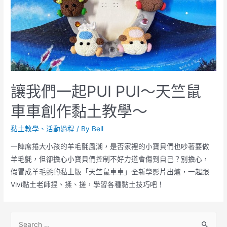
讓我們一起PUI PUI～天竺鼠
車車創作黏土教學～
黏土教學、活動過程
/ By
Bell
一陣席捲大小孩的羊毛氈風潮，是否家裡的小寶貝們也吵著要做
羊毛氈，但卻擔心小寶貝們控制不好力道會傷到自己？別擔心，
假冒成羊毛氈的黏土版「天竺鼠車車」全新學影片出爐，一起跟
Vivi黏土老師捏、揉、搓，學習各種黏土技巧吧！