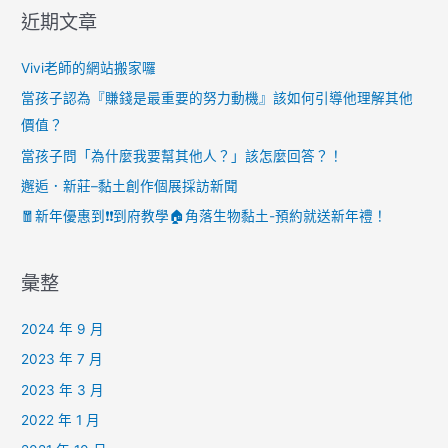
近期文章
Vivi老師的網站搬家囉
當孩子認為『賺錢是最重要的努力動機』該如何引導他理解其他
價值？
當孩子問「為什麼我要幫其他人？」該怎麼回答？！
邂逅．新莊–黏土創作個展採訪新聞
🧧新年優惠到❗️❗️到府教學🏠角落生物黏土-預約就送新年禮！
彙整
2024 年 9 月
2023 年 7 月
2023 年 3 月
2022 年 1 月