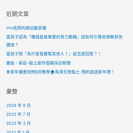
近期文章
Vivi老師的網站搬家囉
當孩子認為『賺錢是最重要的努力動機』該如何引導他理解其他
價值？
當孩子問「為什麼我要幫其他人？」該怎麼回答？！
邂逅．新莊–黏土創作個展採訪新聞
🧧新年優惠到❗️❗️到府教學🏠角落生物黏土-預約就送新年禮！
彙整
2024 年 9 月
2023 年 7 月
2023 年 3 月
2022 年 1 月